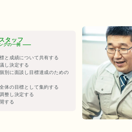
スタッフ
ングの一例
標と成績について共有する
議し決定する
個別に面談し目標達成のための
全体の目標として集約する
調整し決定する
開する