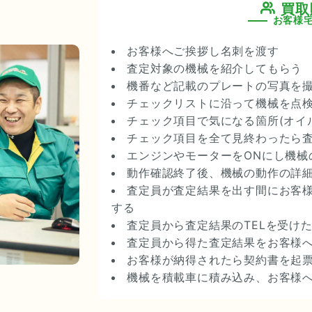
買取
お客様
お客様へご挨拶し名刺を渡す
査定対象の機械を紹介してもらう
機番など記載のプレートの写真を
チェックリストに沿って機械を点
チェック項目で気になる箇所(オイ
チェック項目を全て見終わったら査
エンジンやモーターをONにし機械
動作確認終了後、機械の動作の詳
査定員が査定結果を出す間にお客
する
査定員から査定結果のTELを受け
査定員から得た査定結果をお客様
お客様が納得されたら契約書を起
機械を積載車に積み込み、お客様