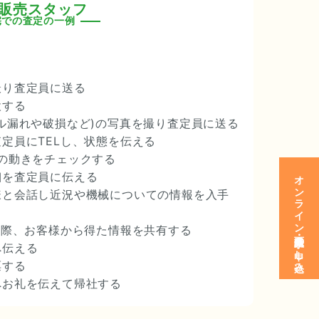
販売スタッフ
宅での査定の一例
撮り査定員に送る
検する
ル漏れや破損など)の写真を撮り査定員に送る
定員にTELし、状態を伝える
の動きをチェックする
オンライン面談・見学の申し込み
細を査定員に伝える
様と会話し近況や機械についての情報を入手
た際、お客様から得た情報を共有する
へ伝える
票する
へお礼を伝えて帰社する