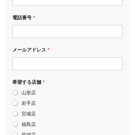
電話番号
*
*
メールアドレス
*
電
話
番
号
お
名
希望する店舗
*
前
山形店
岩手店
宮城店
福島店
茨城店