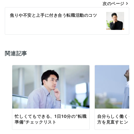
次のページ
ビ
ゲ
焦りや不安と上手に付き合う転職活動のコツ
ー
シ
ョ
関連記事
ン
忙しくてもできる、1日10分の“転職
自分らしく働くっ
準備”チェックリスト
方を見直すヒント